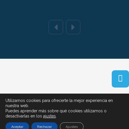
Política de privacidad
|
Términos y condiciones de
Utilizamos cookies para ofrecerte la mejor experiencia en
uso
|
Política de cookies
nuestra web.
Puedes aprender más sobre qué cookies utilizamos o
©2024 FEMP - Todos los derechos reservados
desactivarlas en los
ajustes
.
Aceptar
Rechazar
Ajustes