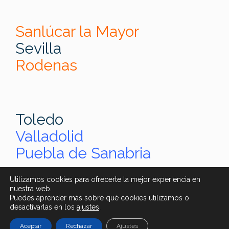
Sanlúcar la Mayor
Sevilla
Rodenas
Toledo
Valladolid
Puebla de Sanabria
Utilizamos cookies para ofrecerte la mejor experiencia en
nuestra web.
Puedes aprender más sobre qué cookies utilizamos o
desactivarlas en los
ajustes
.
Aceptar
Rechazar
Ajustes