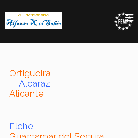
Ortigueira
Alcaraz
Alicante
Elche
Guardamar del Segura